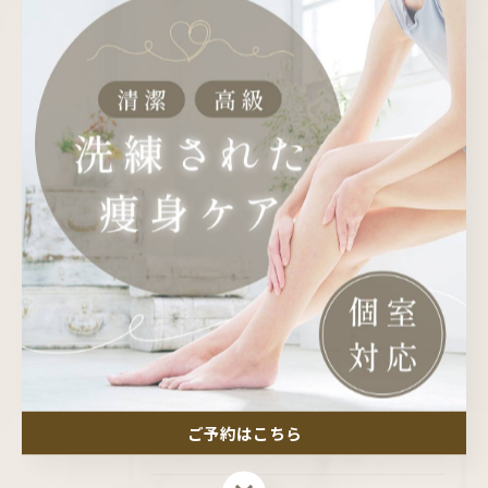
よもぎ蒸しと美容の仕組みを知り長く続
けるメリットや肌変化を解説
2026/05/31
1
2
3
4
5
カテゴリー
CATEGORIES
全てのカテゴリー
モリンガ蒸し よもぎ蒸し
ご予約はこちら
ご予約はこちら