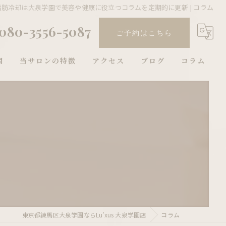
脂肪冷却は大泉学園で美容や健康に役立つコラムを定期的に更新 | コラム
080-3556-5087
ご予約はこちら
問
当サロンの特徴
アクセス
ブログ
コラム
ダイエット
太もも
個室
メンズ
エステ
東京都練馬区大泉学園ならLu’xus 大泉学園店
コラム