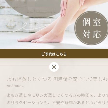
よもぎ蒸しと血行改善を東京都新宿区弁天町
ポイント
2026/06/21
冷えや不調を感じることはありませんか？現代の忙し
れや美容トラブルの原因となりがちです。東京都新宿
「モリン…
ご予約はこちら
ご予約はこちら
よもぎ蒸しとくつろぎ時間を安心して楽しむ
2026/06/14
よもぎ蒸しやモリンガ蒸しでくつろぎの時間を、より
のリラクゼーションも、不安や疑問があると心からリ