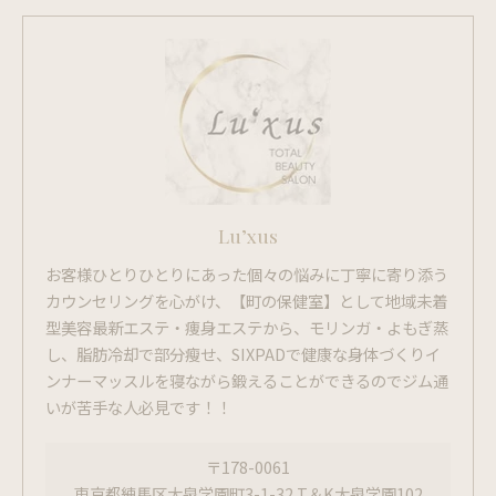
Lu’xus
お客様ひとりひとりにあった個々の悩みに丁寧に寄り添う
カウンセリングを心がけ、【町の保健室】として地域未着
型美容最新エステ・痩身エステから、モリンガ・よもぎ蒸
し、脂肪冷却で部分瘦せ、SIXPADで健康な身体づくりイ
ンナーマッスルを寝ながら鍛えることができるのでジム通
いが苦手な人必見です！！
〒178-0061
東京都練馬区大泉学園町3-1-32 T＆K大泉学園102