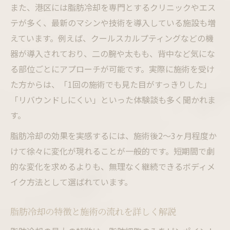
また、港区には脂肪冷却を専門とするクリニックやエス
脂肪冷却 都度払いで賢くお得に通う方法
テが多く、最新のマシンや技術を導入している施設も増
脂肪冷却施術の前後で意識すべきポイント
えています。例えば、クールスカルプティングなどの機
部分痩せなら脂肪冷却が注目される理由
器が導入されており、二の腕や太もも、背中など気にな
脂肪冷却が部分痩せに向いている根拠とは
る部位ごとにアプローチが可能です。実際に施術を受け
脂肪冷却施術部位ごとの効果の違いを考察
た方からは、「1回の施術でも見た目がすっきりした」
「リバウンドしにくい」といった体験談も多く聞かれま
脂肪冷却でよく選ばれる人気の部位トップ
す。
脂肪冷却専門店の特徴と選び方を紹介
脂肪冷却の効果を実感するには、施術後2〜3ヶ月程度か
脂肪冷却東京都度払い利用者の口コミ傾向
けて徐々に変化が現れることが一般的です。短期間で劇
美容医療で話題の脂肪冷却最新事情
的な変化を求めるよりも、無理なく継続できるボディメ
脂肪冷却の最新トレンドと技術進化を解説
イク方法として選ばれています。
脂肪冷却 東京 医療とエステの違いを比較
脂肪冷却のモニター制度やキャンペーン情
脂肪冷却の特徴と施術の流れを詳しく解説
報