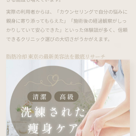
実際の利用者からは、「カウンセリングで自分の悩みに
親身に寄り添ってもらえた」「施術後の経過観察がしっ
かりしていて安心できた」といった体験談が多く、信頼
できるクリニック選びの大切さがうかがえます。
脂肪冷却 東京の最新美容法を徹底リサーチ
東京都港区をはじめとした都内では、脂肪冷却を取り入
れた最新の美容施術が続々と登場しています。特にクー
ルスカルプティングをはじめとした医療機器による治療
は、より短時間で効果的な部分痩せを目指せる点が注目
されています。
また、都度払い制度を導入するクリニックや、脂肪冷却
専門店による無料カウンセリング、モニター制度など、
利用者のニーズに合わせたサービス展開が進んでいま