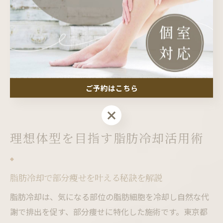
す。これにより、初めての方でも気軽に体験しやすい環
境が整っています。
今後も脂肪冷却技術は進化が期待されており、東京都港
区で理想のボディラインを目指す方は、最新の美容情報
や各クリニックの特徴を比較検討しながら、自分に合っ
ご予約はこちら
た施術を選ぶことが成功のカギとなります。
ご予約はこちら
理想体型を目指す脂肪冷却活用術
脂肪冷却で部分痩せを叶える秘訣を解説
脂肪冷却は、気になる部位の脂肪細胞を冷却し自然な代
謝で排出を促す、部分痩せに特化した施術です。東京都