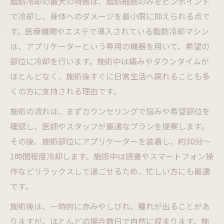
脂肪冷却の最大の特徴は、脂肪細胞のみをピンポイント
脂肪冷却体験者のリアルな口コミと評価
で冷却し、身体へのダメージを最小限に抑えられる点で
脂肪冷却クリニックで注目のサービスとは
す。医療機関やエステで導入されている脂肪冷却マシン
施術後のケアで脂肪冷却の持続力アップ
は、アプリケーターという専用の機器を用いて、希望の
脂肪冷却後のアフターケア方法と注意点
部位に冷却を行います。施術中は痛みやダウンタイムが
ほとんどなく、施術後すぐに日常生活へ戻れることも多
脂肪冷却の持続効果を高める生活習慣とは
くの方に支持される理由です。
脂肪冷却のリバウンド対策に有効な工夫
脂肪冷却施術直後の体調や変化への対応策
施術の流れは、まずカウンセリングで悩みや希望部位を
確認し、医師やスタッフが最適なプランを提案します。
脂肪冷却で長く効果を感じるための秘訣
その後、施術部位にアプリケーターを装着し、約30分〜
1時間程度冷却します。施術中は読書やスマートフォン操
作などリラックスして過ごせるため、忙しい方にも最適
です。
施術後は、一時的に赤みやしびれ、腫れが出ることがあ
りますが、ほとんどの場合数日で自然に収まります。施