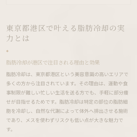
脂肪冷却クリニックの安全性と信頼性を比
較
脂肪冷却で理想のボディライン実現可能か
東京都港区で叶える脂肪冷却の実
脂肪冷却の効果に迫る安全な美容法
力とは
脂肪冷却の安全性と医療エステの違いとは
脂肪冷却 医療施術のメリットとリスク
脂肪冷却が港区で注目される理由と効果
脂肪冷却の施術後に出る効果や変化の実感
脂肪冷却で失敗しないクリニック選びの基
脂肪冷却は、東京都港区という美容意識の高いエリアで
準
多くの方から注目されています。その理由は、運動や食
事制限が難しい忙しい生活を送る方でも、手軽に部分痩
脂肪冷却 東京の最新美容法を徹底リサーチ
せが目指せるためです。脂肪冷却は特定の部位の脂肪細
理想体型を目指す脂肪冷却活用術
胞を冷却し、自然な代謝によって体外へ排出させる施術
脂肪冷却で部分痩せを叶える秘訣を解説
であり、メスを使わずリスクも低い点が大きな魅力で
脂肪冷却の施術部位別おすすめポイント
す。
脂肪冷却の効果を最大化するコツと注意点