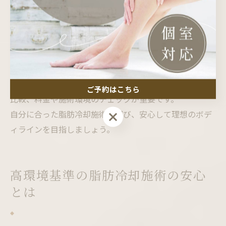
カウンセリングを通じて目標や悩みをしっかり伝えるこ
とで、満足度の高い結果が期待できます。
施術を受けた方からは「リバウンドしにくく、気になる
部位がすっきりした」「忙しくても通いやすい環境が良
かった」といった声も多く寄せられています。
後悔しないためには、クリニックの選定や施術プランの
ご予約はこちら
比較、料金や施術環境のチェックが重要です。
自分に合った脂肪冷却施術を選び、安心して理想のボデ
ご予約はこちら
ィラインを目指しましょう。
高環境基準の脂肪冷却施術の安心
とは