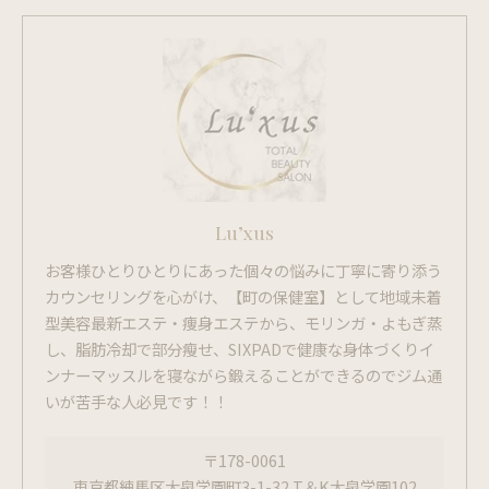
Lu’xus
お客様ひとりひとりにあった個々の悩みに丁寧に寄り添う
カウンセリングを心がけ、【町の保健室】として地域未着
型美容最新エステ・痩身エステから、モリンガ・よもぎ蒸
し、脂肪冷却で部分瘦せ、SIXPADで健康な身体づくりイ
ンナーマッスルを寝ながら鍛えることができるのでジム通
いが苦手な人必見です！！
〒178-0061
東京都練馬区大泉学園町3-1-32 T＆K大泉学園102