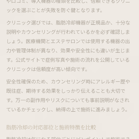
や口コミ、導入機器の種類を比較し、信頼できるクリニ
口コミで話題の脂肪冷却施術体験の実態
ックを選ぶことが失敗を防ぐ鍵となります。
脂肪冷却の口コミが語る施術体験の真実
クリニック選びでは、脂肪冷却機器が正規品か、十分な
脂肪冷却体験者のリアルな評価と感想
説明やカウンセリングが行われているかを必ず確認しま
脂肪冷却口コミで分かるクリニックの特徴
しょう。医療機関とエステサロンでは使用する機器の出
脂肪冷却施術前後の変化を口コミで検証
力や管理体制が異なり、効果や安全性にも違いが生じま
す。公式サイトで症例写真や施術の流れを公開している
脂肪冷却の口コミから学ぶ失敗しない選択
クリニックは信頼度が高い傾向です。
安全性確保のため、カウンセリング時にアレルギー歴や
既往症、期待する効果をしっかり伝えることも大切で
す。万一の副作用やリスクについても事前説明がなされ
ているかチェックし、納得の上で施術に進みましょう。
脂肪冷却の対応部位と施術特徴を比較