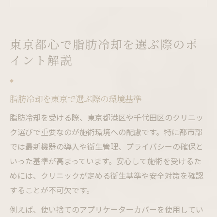
脂肪冷却の都度払いと予約方法の工夫
脂肪冷却の相談カウンセリングの重要性
脂肪冷却が注目される理由と効果を探る
東京都心で脂肪冷却を選ぶ際のポ
脂肪冷却が注目される最新事情と効果
イント解説
脂肪冷却で期待できる痩身効果の理由
脂肪冷却のダウンタイムと日常生活への影
脂肪冷却を東京で選ぶ際の環境基準
響
脂肪冷却おすすめ部位と体質別効果の違い
脂肪冷却を受ける際、東京都港区や千代田区のクリニッ
ク選びで重要なのが施術環境への配慮です。特に都市部
脂肪冷却で理想のボディラインを実現
では最新機器の導入や衛生管理、プライバシーの確保と
高環境基準の脂肪冷却施術の安心とは
いった基準が高まっています。安心して施術を受けるた
脂肪冷却の高環境基準施術で得られる安心
めには、クリニックが定める衛生基準や安全対策を確認
脂肪冷却機器の選定と環境配慮のポイント
することが不可欠です。
脂肪冷却クリニックの衛生管理と安全対策
例えば、使い捨てのアプリケーターカバーを使用してい
脂肪冷却施術室の快適環境をチェック