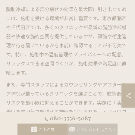
脂肪冷却による部分痩せの効果を最大限に引き出すため
には、施術を受ける環境が非常に重要です。東京都港区
や千代田区では、多くのクリニックが最新の脂肪冷却機
器や快適な施術空間を提供していますが、設備や衛生管
理が行き届いているかを事前に確認することが不可欠で
す。特に、施術中の温度管理やプライバシーへの配慮、
リラックスできる空間づくりが、施術効果や満足度に直
結します。
また、専門スタッフによるカウンセリングやアフターケ
ア体制が整っているクリニックを選ぶことで、施術後の
リスクを最小限に抑えることができます。実際に「落ち
着いた雰囲気で緊張せず施術を受けられた」という口コ
080-3556-5087
ミも多く、安心して通える環境が選ばれるポイントにな
っています。
ご予約
お問い合わせはこちら