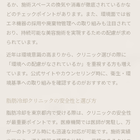
るか、施術スペースの換気や消毒が徹底されているかな
脂肪冷却と環境配慮の取り組み事例
どのチェックポイントがあります。また、環境面では省
健康的な痩身を目指す女性の脂肪冷却活用法
エネ機器の採用や廃棄物管理への取り組みも注目されて
脂肪冷却で健康的に理想体型を目指す方法
おり、持続可能な美容施術を実現するための配慮が求め
脂肪冷却で無理なく続ける痩身ケアのコツ
られています。
脂肪冷却施術後のアフターケアと効果維持
近年は環境意識の高まりから、クリニック選びの際に
脂肪冷却のおすすめ部位と女性向け活用法
「環境への配慮がなされているか」を重視する方も増え
ています。公式サイトやカウンセリング時に、衛生・環
脂肪冷却で健康と美を両立するポイント
境基準への取り組みを確認するのがおすすめです。
効果重視なら知っておきたい脂肪冷却環境
脂肪冷却で効果を最大限に引き出す環境
脂肪冷却クリニックの安全性と選び方
脂肪冷却の施術機器と最新技術の特徴
脂肪冷却を東京都内で受ける際は、クリニックの安全性
脂肪冷却の施術環境が効果に与える影響
が最重要ポイントです。医療機関では医師が常駐し、万
脂肪冷却で快適な施術時間を過ごすには
が一のトラブル時にも迅速な対応が可能です。施術実績
脂肪冷却の効果を高める施術前後の注意点