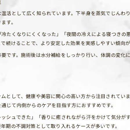
策
な温活として広く知られています。下半身を蒸気でじんわ
きます。
が冷たくなりにくくなった」「夜間の冷えによる寝つきの
スで続けることで、より安定した効果を実感しやすい傾向
必要です。施術後は水分補給をしっかり行い、体調の変化
テムとして、健康や美容に関心の高い方から注目されてい
を通じて内側からのケアを目指す方におすすめです。
レッシュできた」「香りに癒されながら汗をかけて気分が
更年期の不調対策として取り入れるケースが多いです。