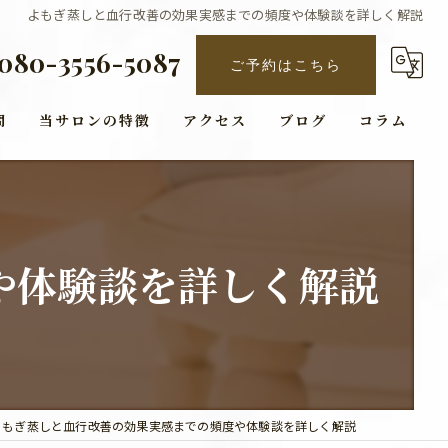
よもぎ蒸しと血行改善の効果実感までの頻度や体験談を詳しく解説
080-3556-5087
ご予約はこちら
問
当サロンの特徴
アクセス
ブログ
コラム
ダイエット
太もも
や体験談を詳しく解説
個室
メンズ
エステ
よもぎ蒸しと血行改善の効果実感までの頻度や体験談を詳しく解説