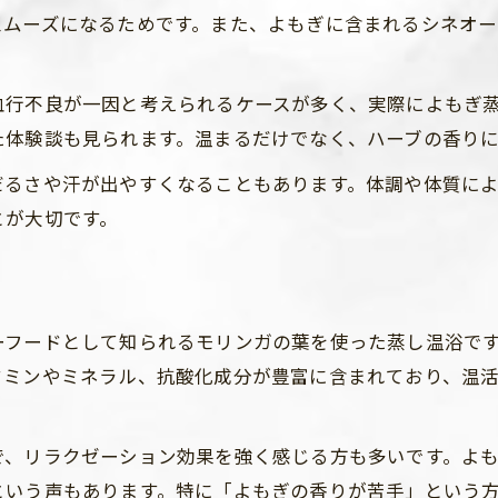
よもぎ蒸しから広がる温活の可能性
スムーズになるためです。また、よもぎに含まれるシネオ
よもぎ蒸しは自宅でも続けやすいのか
自宅でよもぎ蒸しを続けるコツと注意点
血行不良が一因と考えられるケースが多く、実際によもぎ
モリンガ蒸しも自宅温活に取り入れる方法
た体験談も見られます。温まるだけでなく、ハーブの香り
よもぎ蒸しを自宅で安全に楽しむポイント
だるさや汗が出やすくなることもあります。体調や体質に
自宅よもぎ蒸しの頻度と効果の違い
とが大切です。
よもぎ蒸しのあと自宅で感じる変化とは
頻度ごとに見るよもぎ蒸しの変化とコツ
よもぎ蒸しの頻度別にみる体調の変化
ーフードとして知られるモリンガの葉を使った蒸し温浴で
モリンガ蒸しの頻度と血行改善の関係
タミンやミネラル、抗酸化成分が豊富に含まれており、温
よもぎ蒸しはどのくらいの頻度が効果的か
頻度を工夫して温活を続けるコツ
で、リラクゼーション効果を強く感じる方も多いです。よ
よもぎ蒸しを続けた結果得られるメリット
という声もあります。特に「よもぎの香りが苦手」という