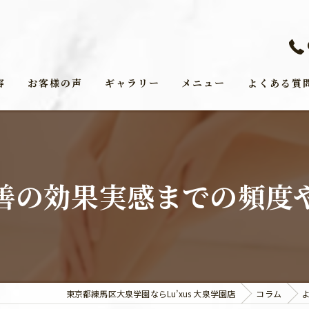
容
お客様の声
ギャラリー
メニュー
よくある質
善の効果実感までの頻度
東京都練馬区大泉学園ならLu’xus 大泉学園店
コラム