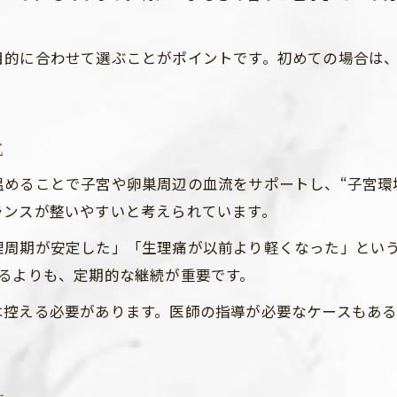
よもぎ蒸し後の体調変化と好転反応の特徴
よもぎ蒸しのあと現れる好転反応の特徴
目的に合わせて選ぶことがポイントです。初めての場合は
モリンガ蒸し後に感じた体調の変化
好転反応と血行改善の関係を知る
よもぎ蒸しのあとに注意すべき体調変化
化
モリンガ蒸しで実感したデトックス作用
めることで子宮や卵巣周辺の血流をサポートし、“子宮環
続けた結果実感できた血行改善のポイント
ランスが整いやすいと考えられています。
よもぎ蒸しを続けた結果の変化を紹介
ご予約はこちら
ご予約はこちら
理周期が安定した」「生理痛が以前より軽くなった」とい
モリンガ蒸し継続で得られた血行改善効果
るよりも、定期的な継続が重要です。
よもぎ蒸しの体験談から学ぶ継続のコツ
は控える必要があります。医師の指導が必要なケースもあ
血行改善と冷え対策に役立つ習慣とは
よもぎ蒸しを続けたあと感じた成果