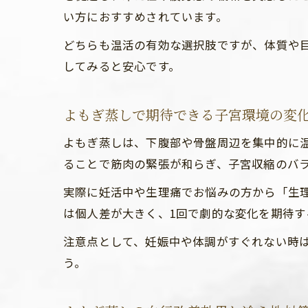
い方におすすめされています。
どちらも温活の有効な選択肢ですが、体質や
してみると安心です。
よもぎ蒸しで期待できる子宮環境の変
よもぎ蒸しは、下腹部や骨盤周辺を集中的に温
ることで筋肉の緊張が和らぎ、子宮収縮のバ
実際に妊活中や生理痛でお悩みの方から「生
は個人差が大きく、1回で劇的な変化を期待す
注意点として、妊娠中や体調がすぐれない時
う。