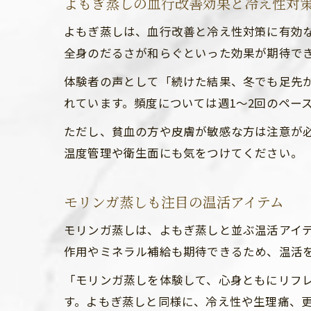
よもぎ蒸しの血行改善効果と冷え性対
よもぎ蒸しは、血行改善と冷え性対策に有効
全身のだるさが和らぐといった効果が期待で
体験者の声として「続けた結果、冬でも足先
れています。頻度については週1〜2回のペー
ただし、貧血の方や皮膚が敏感な方は注意が
温度管理や衛生面にも気をつけてください。
モリンガ蒸しも注目の温活アイテム
モリンガ蒸しは、よもぎ蒸しと並ぶ温活アイ
作用やミネラル補給も期待できるため、温活
「モリンガ蒸しを体験して、心身ともにリフ
す。よもぎ蒸しと同様に、冷え性や生理痛、