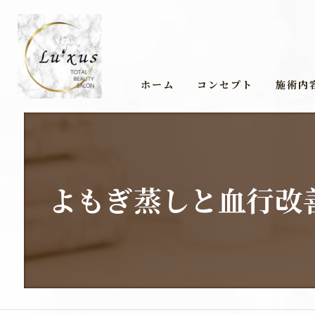
ホーム
コンセプト
施術内
よもぎ蒸しと血行改