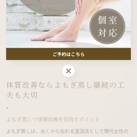
割引がある店舗も多く、まずはお試しで受けてみるのも
おすすめです。
サロンの口コミや体験談を参考にすることで、実際の雰
囲気や施術の質が分かりやすくなります。自分の目的や
体調に合ったサロンを選び、無理なく温活を続けること
ご予約はこちら
が、血行改善や体質改善につながります。
ご予約はこちら
体質改善ならよもぎ蒸し継続の工
夫も大切
よもぎ蒸しで体質改善を目指すポイント
よもぎ蒸しは、古くから伝わる温活法として現代女性の