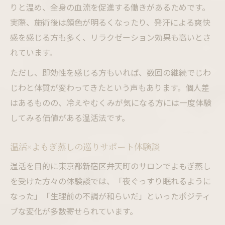
りと温め、全身の血流を促進する働きがあるためです。
モリンガ蒸しと併用で変わる温活習慣
実際、施術後は顔色が明るくなったり、発汗による爽快
よもぎ蒸し継続におすすめの頻度と周期
感を感じる方も多く、リラクゼーション効果も高いとさ
体質改善に向くよもぎ蒸しサロンの選び方
れています。
血行改善のためのよもぎ蒸し体験談紹介
ただし、即効性を感じる方もいれば、数回の継続でじわ
東京都新宿区弁天町で温活を始める理由
じわと体質が変わってきたという声もあります。個人差
新宿区弁天町でよもぎ蒸しが注目される背
はあるものの、冷えやむくみが気になる方には一度体験
景
してみる価値がある温活法です。
よもぎ蒸しサロン選びで知っておきたい基
準
温活×よもぎ蒸しの巡りサポート体験談
モリンガ蒸しも選択肢に入る温活事情
温活を目的に東京都新宿区弁天町のサロンでよもぎ蒸し
セルフよもぎ蒸しとサロンの違いを徹底比
を受けた方々の体験談では、「夜ぐっすり眠れるように
較
なった」「生理前の不調が和らいだ」といったポジティ
ホットペッパーで人気のよもぎ蒸し体験解
ブな変化が多数寄せられています。
説