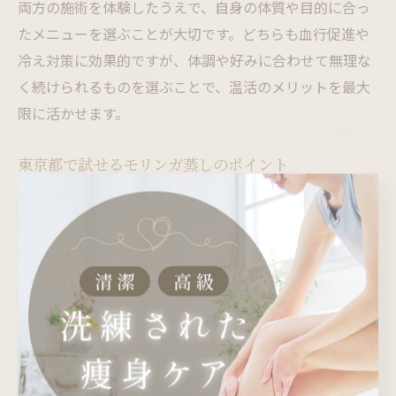
両方の施術を体験したうえで、自身の体質や目的に合っ
たメニューを選ぶことが大切です。どちらも血行促進や
冷え対策に効果的ですが、体調や好みに合わせて無理な
く続けられるものを選ぶことで、温活のメリットを最大
限に活かせます。
東京都で試せるモリンガ蒸しのポイント
東京都新宿区弁天町をはじめ、都内にはモリンガ蒸しを
体験できるサロンが増えています。サロン選びの際は、
アクセスの良さや営業時間、施術内容の充実度などを確
認することが大切です。通いやすい立地や予約の取りや
すさも、継続しやすいポイントとなります。
また、モリンガ蒸しの施術料金やコース内容はサロンに
よって異なるため、事前に価格や施術時間、衛生管理の
徹底状況などを比較検討しましょう。体験コースや初回