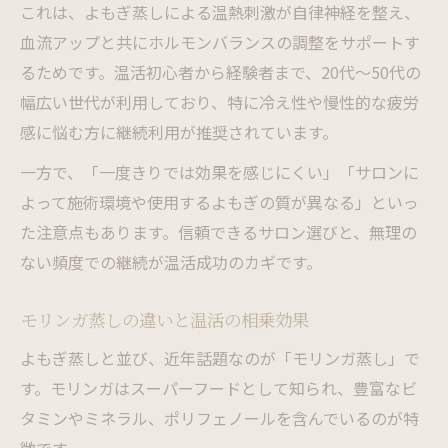
これは、よもぎ蒸しによる温熱刺激が自律神経を整え、
よもぎ蒸しが向かない場合の注意とポイント
血流アップと共にホルモンバランスの調整をサポートす
よもぎ蒸しが向かない人の特徴と注意事項
るためです。温活初心者から経験者まで、20代〜50代の
モリンガ蒸し利用時の安全性と体調管理
幅広い世代が利用しており、特に冷え性や慢性的な疲労
感に悩む方に継続利用が推奨されています。
血行改善目的でも慎重に選ぶべき理由
サロン選びで確認すべき安全基準まとめ
一方で、「一度きりでは効果を感じにくい」「サロンに
セルフよもぎ蒸し利用時のリスクと対策
よって施術環境や使用するよもぎの質が異なる」といっ
た注意点もあります。信頼できるサロン選びと、無理の
日常生活に温活を取り入れる実践ヒント
ない頻度での継続が温活成功のカギです。
よもぎ蒸しを日常習慣にするコツと工夫
モリンガ蒸しの温活効果を生かす生活術
モリンガ蒸しの違いと温活の相乗効果
血行改善のためのよもぎ蒸し継続ポイント
よもぎ蒸しと並び、近年話題なのが「モリンガ蒸し」で
温活で体調管理を無理なく実践するヒント
す。モリンガはスーパーフードとして知られ、豊富なビ
よもぎ蒸しサロン活用で変わる日常の過ご
タミンやミネラル、ポリフェノールを含んでいるのが特
し方