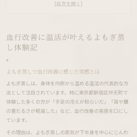
モリンガ蒸しの違いと温活の相乗効果
東京都で人気のよもぎ蒸しサロン事情
セルフよもぎ蒸しと店舗利用の比較ポイン
ト
血行改善に温活が叶えるよもぎ蒸
モリンガ蒸しによる巡りサポートの魅力発見
し体験記
モリンガ蒸しとよもぎ蒸しの効果の違い解
説
温活で注目のモリンガ蒸し体験の魅力
よもぎ蒸しで血行改善に感じた実感とは
モリンガ蒸しが女性に支持される理由とは
よもぎ蒸しは、身体を内側から温める温活の代表的な方
よもぎ蒸しユーザーが選ぶモリンガ蒸しの
法として注目されています。特に東京都新宿区弁天町で
特徴
体験した多くの方が「手足の冷えが和らいだ」「肩や腰
の重だるさが軽減した」など、血行改善の実感を口にし
東京都で試せるモリンガ蒸しのポイント
ています。
体質改善ならよもぎ蒸し継続の工夫も大切
その理由は、よもぎ蒸しの蒸気が下半身を中心にじんわ
よもぎ蒸しで体質改善を目指すポイント