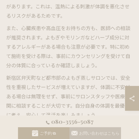
があります。これは、温熱による刺激が体調を悪化させ
るリスクがあるためです。
また、心臓疾患や高血圧をお持ちの方も、医師への相談
が推奨されます。よもぎやモリンガなどハーブ成分に対
するアレルギーがある場合も注意が必要です。特に初め
て施術を受ける際は、事前にカウンセリングを受けて自
分の体質に合っているか確認しましょう。
新宿区弁天町など都市部のよもぎ蒸しサロンでは、安全
性を重視したサービスが増えていますが、体調に不安が
ある場合は無理をせず、事前にサロンスタッフや医療機
関に相談することが大切です。自分自身の体調を最優先
に考え、安心して温活を楽しみましょう。
080-3556-5087
モリンガ蒸し利用時の安全性と体調管理
ご予約
お問い合わせはこちら